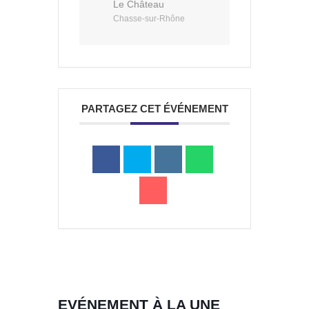
Le Château
Chasse-sur-Rhône
a
Portail
Signaler
Démarch
Annuaire
Actualit
PARTAGEZ CET ÉVÉNEMENT
famille
un
en mairi
problèm
EVÉNEMENT À LA UNE