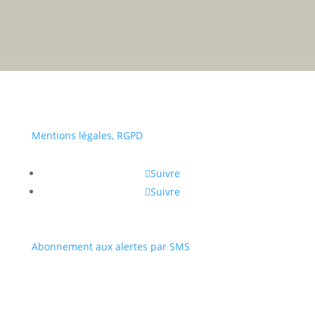
• Du lundi au vendredi :
a
Portail
Signaler
Démarch
Annuaire
Actualit
famille
un
en mairi
problèm
Mentions légales, RGPD
Suivre
Suivre
Abonnement aux alertes par SMS