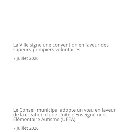
a
Portail
Signaler
Démarch
Annuaire
Actualit
La Ville signe une convention en faveur des
famille
un
en mairi
sapeurs-pompiers volontaires
problèm
7 juillet 2026
Le Conseil municipal adopte un vœu en faveur
de la création d’une Unité d’Enseignement
Élémentaire Autisme (UEEA)
7 juillet 2026