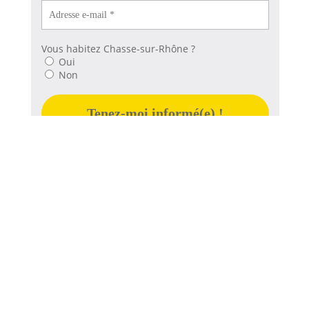
Vous habitez Chasse-sur-Rhône ?
Oui
Non
Les données récoltées sont uniquement destinées à l’usage de la
commune de Chasse sur Rhône, afin de vous tenir informé.
Pas de secret entre nous !
Vous pouvez consulter la
politique de protection des données de
Chasse sur Rhône ici
et demander la suppression des informations
vous concernant en vous adressant à :
rgpd@chasse-sur-rhone.fr