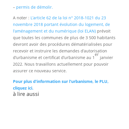
–
permis de démolir.
A noter :
L’article 62 de la loi n° 2018-1021 du 23
a
novembre 2018 portant évolution du logement, de
l’aménagement et du numérique (loi ELAN)
prévoit
que toutes les communes de plus de 3 500 habitants
Portail
Signaler
Démarch
Annuaire
Actualit
devront avoir des procédures dématérialisées pour
famille
un
en mairi
recevoir et instruire les demandes d’autorisation
problèm
er
d’urbanisme et certificat d’urbanisme au 1
janvier
2022. Nous travaillons actuellement pour pouvoir
assurer ce nouveau service.
Pour plus d’information sur l’urbanisme, le PLU,
cliquez ici.
à lire aussi