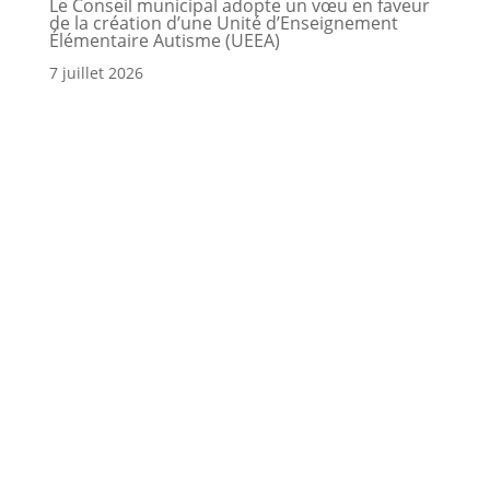
Le Conseil municipal adopte un vœu en faveur
de la création d’une Unité d’Enseignement
Élémentaire Autisme (UEEA)
7 juillet 2026
Face aux épisodes de chaleur extrême, la Ville
agit pour protéger !
23 juin 2026
Le périscolaire évolue à la rentrée 2026 : une
organisation repensée pour mieux répondre
aux besoins des enfants et des familles
17 juin 2026
Abonnez-vous à la newsletter