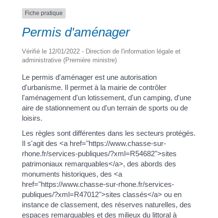
Fiche pratique
Permis d'aménager
a
Vérifié le 12/01/2022 - Direction de l'information légale et
administrative (Première ministre)
Portail
Signaler
Démarch
Annuaire
Actualit
Le permis d'aménager est une autorisation
famille
un
en mairi
d'urbanisme. Il permet à la mairie de contrôler
problèm
l'aménagement d'un lotissement, d'un camping, d'une
aire de stationnement ou d'un terrain de sports ou de
loisirs.
Les règles sont différentes dans les secteurs protégés.
Il s'agit des <a href="https://www.chasse-sur-
rhone.fr/services-publiques/?xml=R54682">sites
patrimoniaux remarquables</a>, des abords des
monuments historiques, des <a
href="https://www.chasse-sur-rhone.fr/services-
publiques/?xml=R47012">sites classés</a> ou en
instance de classement, des réserves naturelles, des
espaces remarquables et des milieux du littoral à