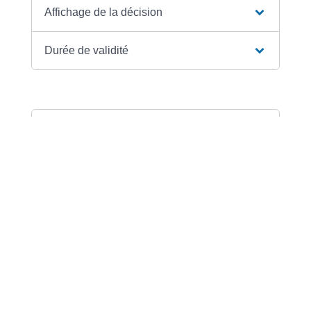
Affichage de la décision
Durée de validité
Textes de référence
Services en ligne et formulaires
Questions ? Réponses !
Urbanisme : quelle est la durée de validité
d'une autorisation ?
Infraction aux règles d'urbanisme : quels
sont les délais de prescription ?