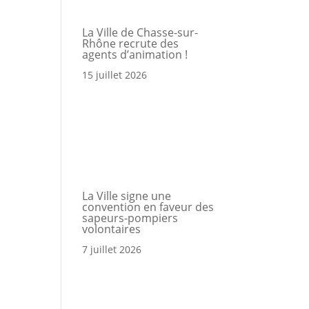
La Ville de Chasse-sur-
Rhône recrute des
a
agents d’animation !
15 juillet 2026
Portail
Signaler
Démarch
Annuair
Actualit
Accès rapide
famille
un
en mairi
problèm
La Ville signe une
convention en faveur des
sapeurs-pompiers
volontaires
7 juillet 2026