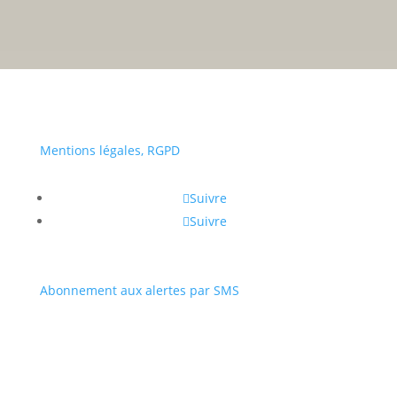
• Du lundi au vendredi :
a
Portail
Signaler
Démarch
Annuaire
Actualit
famille
un
en mairi
Mentions légales, RGPD
problèm
Suivre
Suivre
Abonnement aux alertes par SMS