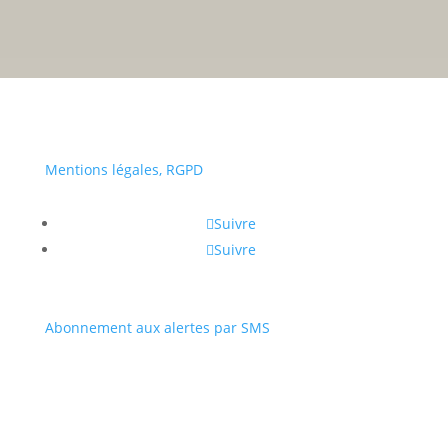
• Du lundi au vendredi :
a
Portail
Signaler
Démarch
Annuaire
Actualit
famille
un
en mairi
Mentions légales, RGPD
problèm
Suivre
Suivre
Abonnement aux alertes par SMS