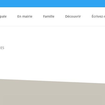
pale
En mairie
Famille
Découvrir
Écrivez
NES
Hôtel de Ville