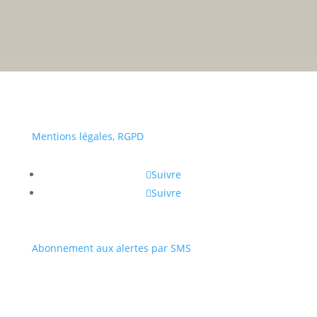
• Du lundi au vendredi :
a
Portail
Signaler
Démarch
Annuaire
Actualit
famille
un
en mairi
problèm
Mentions légales, RGPD
Suivre
Suivre
Abonnement aux alertes par SMS