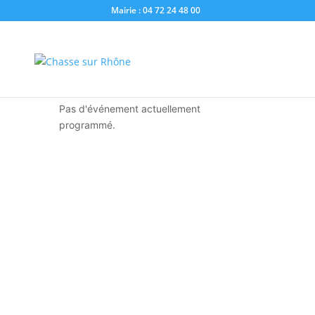
Mairie : 04 72 24 48 00
Vous êtes ici :
Accueil
»
écologie
écologie
Pas d'événement actuellement
programmé.
Hôtel de Ville