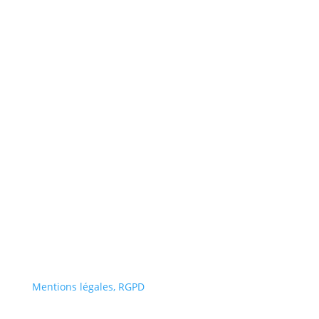
Portail famille
Signaler un problème
Démarches en mairie
Annuaires
Actualités
Mentions légales, RGPD