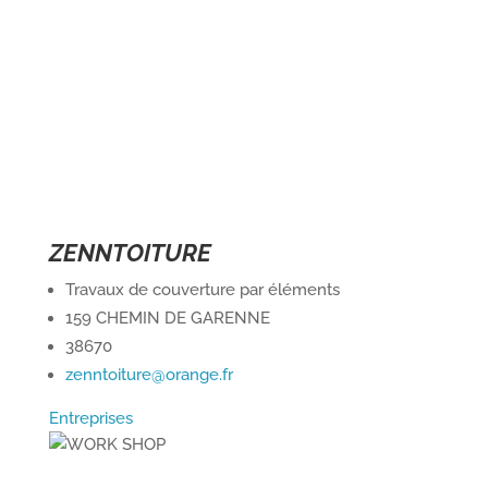
a
Portail
Signaler
Démarch
Annuaire
Actualit
famille
un
en mairi
problèm
ZENNTOITURE
Travaux de couverture par éléments
159 CHEMIN DE GARENNE
38670
zenntoiture@orange.fr
Entreprises