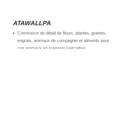
ATAWALLPA
Commerce de détail de fleurs, plantes, graines,
engrais, animaux de compagnie et aliments pour
ces animaux en magasin spécialisé
5050 AVENUE FREDERIC MISTRAL
38670
Commerces