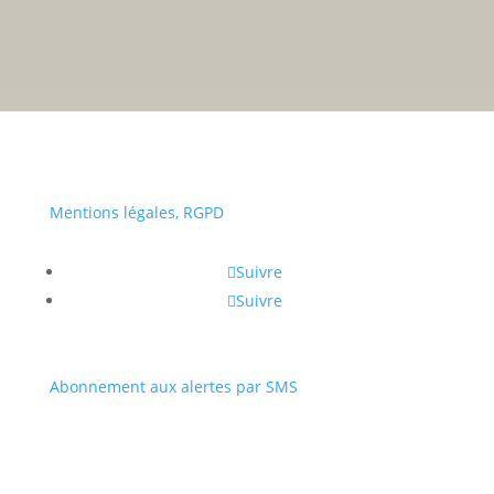
• Du lundi au vendredi :
a
Portail
Signaler
Démarch
Annuaire
Actualit
famille
un
en mairi
problèm
Mentions légales, RGPD
Suivre
Suivre
Abonnement aux alertes par SMS