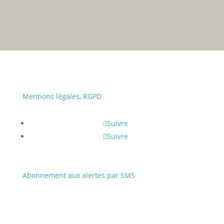
• Du lundi au vendredi :
a
Portail
Signaler
Démarch
Annuaire
Actualit
famille
un
en mairi
problèm
Mentions légales, RGPD
Suivre
Suivre
Abonnement aux alertes par SMS