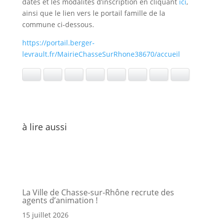
dates et les modalités d’inscription en cliquant
ici
,
ainsi que le lien vers le portail famille de la
commune ci-dessous.
https://portail.berger-
levrault.fr/MairieChasseSurRhone38670/accueil
Facebook
LinkedIn
Pinterest
Twitter
WhatsApp
E-mail
Ajouter aux favoris
Imprimer
à lire aussi
La Ville de Chasse-sur-Rhône recrute des
agents d’animation !
15 juillet 2026