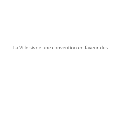
La Ville signe une convention en faveur des
sapeurs-pompiers volontaires
7 juillet 2026
Le Conseil municipal adopte un vœu en faveur
de la création d’une Unité d’Enseignement
Élémentaire Autisme (UEEA)
7 juillet 2026