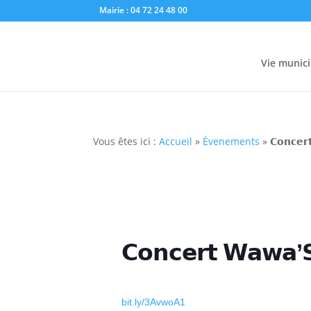
Mairie : 04 72 24 48 00
Vie munici
Vous êtes ici :
Accueil
»
Évenements
»
𝗖𝗼𝗻𝗰𝗲𝗿
𝗖𝗼𝗻𝗰𝗲𝗿𝘁 𝗪𝗮𝘄𝗮’
bit.ly/3AvwoA1