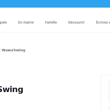
pale
En mairie
Famille
Découvrir
Écrivez
𝘁 𝗪𝗮𝘄𝗮’𝗦𝘄𝗶𝗻𝗴
𝘄𝗶𝗻𝗴