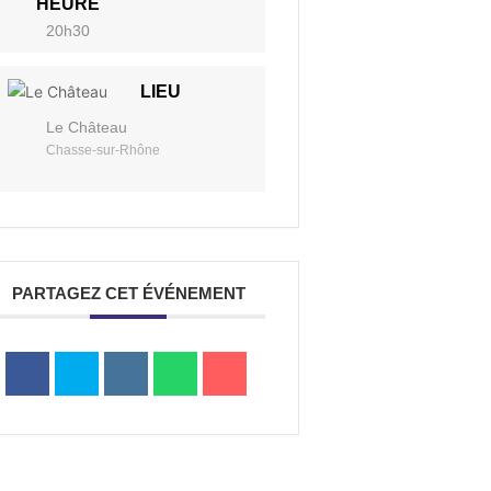
HEURE
20h30
a
LIEU
Le Château
Chasse-sur-Rhône
Portail
Signaler
Démarch
Annuair
Actualit
Accès rapide
famille
un
en mairi
problèm
PARTAGEZ CET ÉVÉNEMENT