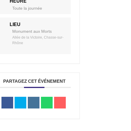
HEURE
Toute la journée
a
LIEU
Monument aux Morts
Allée de la Victoire, Chasse-sur-
Portail
Signaler
Démarch
Annuair
Actualit
Rhône
Accès rapide
famille
un
en mairi
problèm
PARTAGEZ CET ÉVÉNEMENT