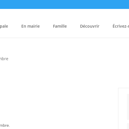
pale
En mairie
Famille
Découvrir
Écrivez
mbre
embre.