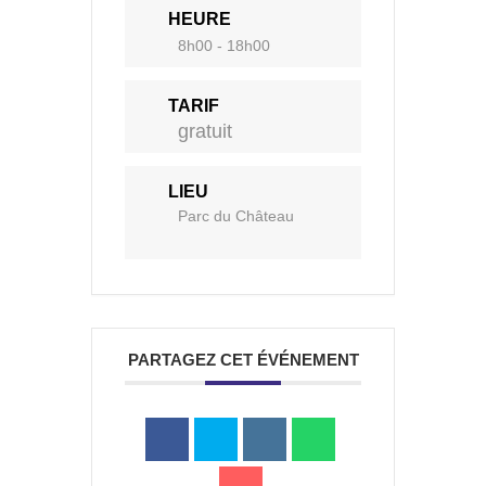
HEURE
8h00 - 18h00
a
TARIF
gratuit
Portail
Signaler
Démarch
Annuaire
Actualit
famille
un
en mairi
LIEU
problèm
Parc du Château
PARTAGEZ CET ÉVÉNEMENT