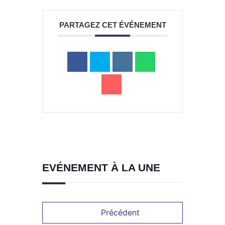
PARTAGEZ CET ÉVÉNEMENT
a
Portail
Signaler
Démarch
Annuaire
Actualit
famille
un
en mairi
problèm
EVÉNEMENT À LA UNE
Précédent