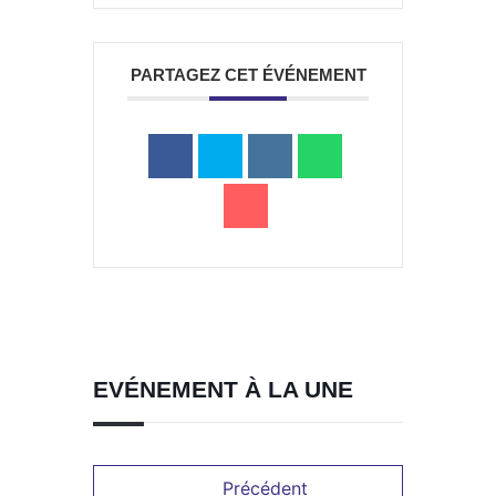
a
PARTAGEZ CET ÉVÉNEMENT
Portail
Signaler
Démarch
Annuaire
Actualit
famille
un
en mairi
problèm
EVÉNEMENT À LA UNE