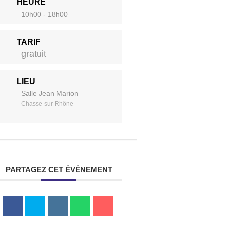
HEURE
10h00 - 18h00
a
TARIF
gratuit
Portail
Signaler
Démarch
Annuair
Actualit
Accès rapide
LIEU
famille
un
en mairi
Salle Jean Marion
problèm
Chasse-sur-Rhône
PARTAGEZ CET ÉVÉNEMENT