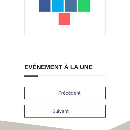
a
Portail
Signaler
Démarch
Annuaire
Actualit
famille
un
en mairi
problèm
EVÉNEMENT À LA UNE
Précédent
Suivant