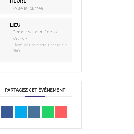
HEURE
Toute la journée
a
LIEU
Complexe sportif de la
Moleye
Portail
Signaler
Démarch
Annuair
Actualit
Accès rapide
Chem. de Charmotte, Chasse-sur-
famille
un
en mairi
Rhône
problèm
PARTAGEZ CET ÉVÉNEMENT