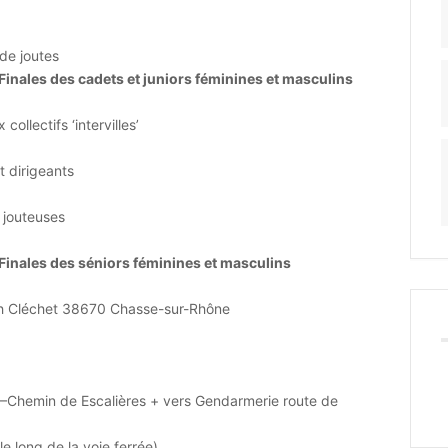
 de joutes
inales des cadets et juniors féminines et masculins
ollectifs ‘intervilles’
t dirigeants
 jouteuses
inales des séniors féminines et masculins
ph Cléchet 38670 Chasse-sur-Rhône
 –Chemin de Escalières + vers Gendarmerie route de
e long de la voie ferrée)