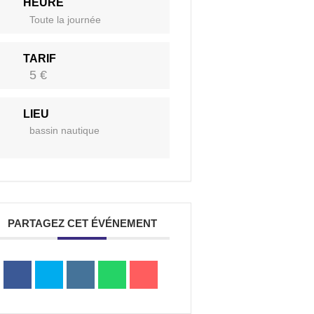
HEURE
Toute la journée
a
TARIF
5 €
Portail
Signaler
Démarch
Annuair
Actualit
Accès rapide
LIEU
famille
un
en mairi
bassin nautique
problèm
PARTAGEZ CET ÉVÉNEMENT