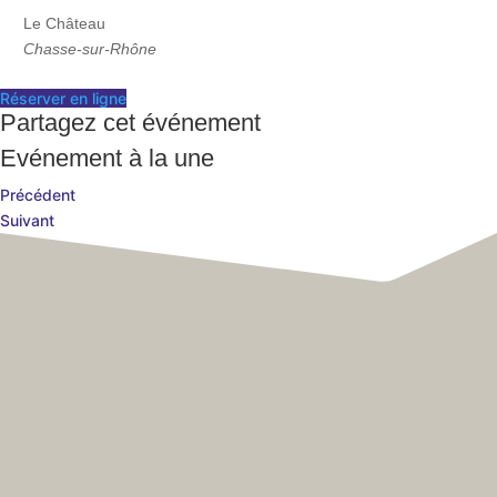
Le Château
Chasse-sur-Rhône
a
Réserver en ligne
Partagez cet événement
Portail
Signaler
Démarch
Annuaire
Actualit
Evénement à la une
famille
un
en mairi
Précédent
problèm
Suivant