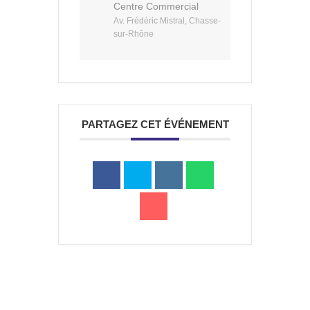
Centre Commercial
Av. Frédéric Mistral, Chasse-
sur-Rhône
a
Portail
Signaler
Démarch
Annuaire
Actualit
famille
un
en mairi
PARTAGEZ CET ÉVÉNEMENT
problèm