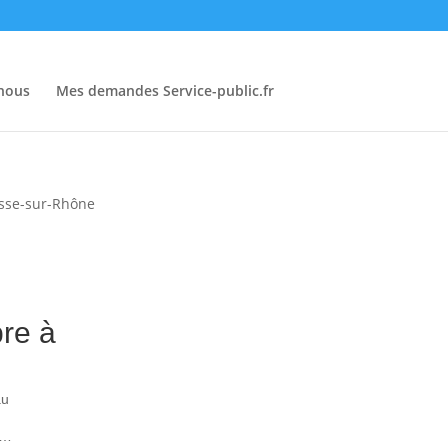
-nous
Mes demandes Service-public.fr
asse-sur-Rhône
vembre à
âteau
ques…