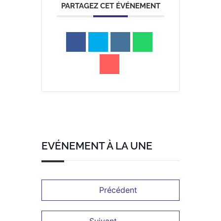
PARTAGEZ CET ÉVÉNEMENT
a
Portail
Signaler
Démarch
Annuaire
Actualit
famille
un
en mairi
problèm
EVÉNEMENT À LA UNE
Précédent
Suivant