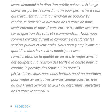
avons demandé à la direction qu’elle puisse en échange
ouvrir ses portes le samedi matin pour permettre à ceux
qui travaillent du lundi au vendredi de pouvoir s’y
a
rendre. Je remercie la direction de La Poste de nous
avoir entendu et nous devons encore travailler avec eux
sur la question des colis et recommandés…. Nous nous
Portail
Signaler
Démarch
Annuaire
Actualit
sommes engagés durant la campagne à renforcer les
famille
un
en mairi
services publics et leur accès. Nous nous y employons au
problèm
quotidien dans les services municipaux avec
l’amélioration de la qualité de service, le renforcement
des équipes ou la révision des tarifs à la baisse pour la
cantine, le portage des repas ou les accueils
périscolaires. Mais nous nous battons aussi au quotidien
pour renforcer les autres services comme avec l’arrivée
du bus France Services en 2021 ou désormais l’ouverture
de La Poste le samedi.
»
Partager
Facebook
la