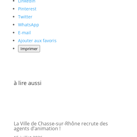
LinkedIn
publication
Pinterest
"Nouveaux
Twitter
horaires
WhatsApp
pour
E-mail
le
Ajouter aux favoris
bureau
de
Imprimer
poste"
à lire aussi
La Ville de Chasse-sur-Rhône recrute des
agents d’animation !