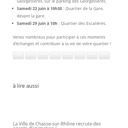
Georgellières, sur le parking des Georgellières.
Samedi 22 juin à 10h30
: Quartier de la Gare,
devant la gare.
a
Samedi 29 juin à 10h
: Quartier des Escalières.
Venez nombreux pour participer à ces moments
Portail
Signaler
Démarch
Annuaire
Actualit
d’échanges et contribuer à la vie de votre quartier !
famille
un
en mairi
problèm
Facebook
LinkedIn
Pinterest
Twitter
WhatsApp
E-mail
Ajouter aux favoris
Imprimer
à lire aussi
La Ville de Chasse-sur-Rhône recrute des