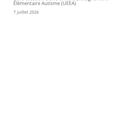
Élémentaire Autisme (UEEA)
7 juillet 2026
Face aux épisodes de chaleur extrême, la Ville
agit pour protéger !
23 juin 2026
Le périscolaire évolue à la rentrée 2026 : une
organisation repensée pour mieux répondre
aux besoins des enfants et des familles
17 juin 2026
Abonnez-vous à la newsletter