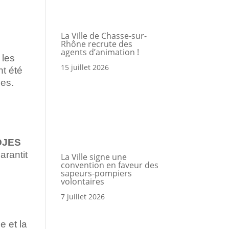
a
La Ville de Chasse-sur-
Rhône recrute des
agents d’animation !
 les
15 juillet 2026
nt été
Portail
Signaler
Démarch
Annuair
Actualit
Accès rapide
les.
famille
un
en mairi
problèm
SDJES
arantit
La Ville signe une
convention en faveur des
sapeurs-pompiers
volontaires
7 juillet 2026
e et la