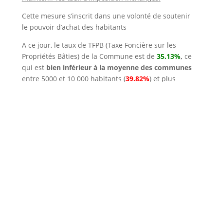
Cette mesure s’inscrit dans une volonté de soutenir
le pouvoir d’achat des habitants
A ce jour, le taux de TFPB (Taxe Foncière sur les
Propriétés Bâties) de la Commune est de
35.13%
,
ce
qui est
bien inférieur à la moyenne des communes
entre 5000 et 10 000 habitants (
39.82%
) et plus
encore de celui de la moyenne des communes de
l’Isère (
47.51%
).
Avec un effort fiscal bien plus faible, les Chassères
paient en moyenne 22 % d’impôts fonciers de
moins que les habitants des communes de taille
similaire.
L’absence de revalorisation des taux à Chasse-sur-
Rhône pendant 10 ans (de 2013 à 2023) a fini par
pénaliser la ville sur ses droits à dotations et
subventions très souvent corrélés à la mobilisation
de son potentiel fiscal.