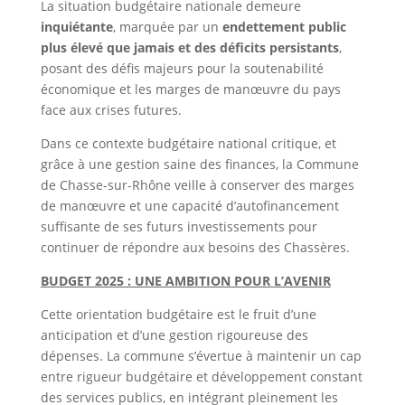
La situation budgétaire nationale demeure
inquiétante
, marquée par un
endettement public
plus élevé que jamais et des déficits persistants
,
a
posant des défis majeurs pour la soutenabilité
économique et les marges de manœuvre du pays
face aux crises futures.
Portail
Signaler
Démarch
Annuaire
Actualit
Dans ce contexte budgétaire national critique, et
famille
un
en mairi
grâce à une gestion saine des finances, la Commune
problèm
de Chasse-sur-Rhône veille à conserver des marges
de manœuvre et une capacité d’autofinancement
suffisante de ses futurs investissements pour
continuer de répondre aux besoins des Chassères.
BUDGET 2025 : UNE AMBITION POUR L’AVENIR
Cette orientation budgétaire est le fruit d’une
anticipation et d’une gestion rigoureuse des
dépenses. La commune s’évertue à maintenir un cap
entre rigueur budgétaire et développement constant
des services publics, en intégrant pleinement les