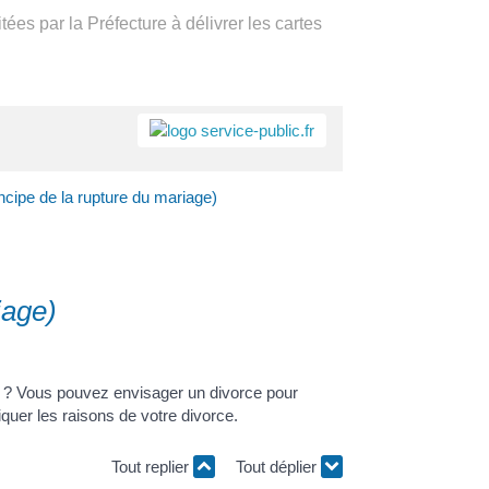
ées par la Préfecture à délivrer les cartes
a
Accès rapide
Portail
Signaler
Démarc
Annuair
Actualit
ipe de la rupture du mariage)
famille
un
en mairi
problèm
iage)
e ? Vous pouvez envisager un divorce pour
quer les raisons de votre divorce.
Tout replier
Tout déplier