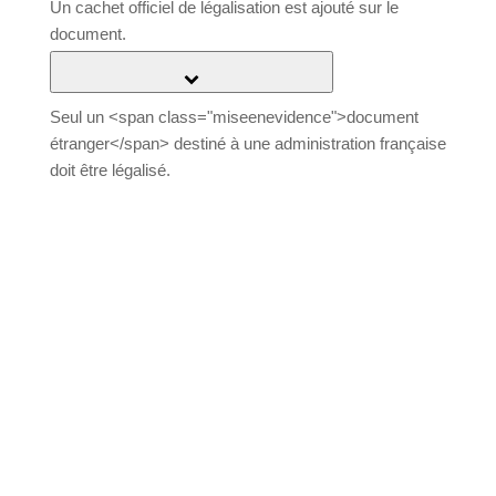
Un cachet officiel de légalisation est ajouté sur le
document.
Quels documents doivent être légalisés ?
Seul un <span class="miseenevidence">document
étranger</span> destiné à une administration
française doit être légalisé.
Un document français destiné à une administration
française ne doit pas être légalisé.
Acte public
Un <span class="miseenevidence">acte public
étranger</span> destiné à être produit en France
doit être <span
class="miseenevidence">légalisé</span>.
<span class="miseenevidence">Savoir quels actes
publics étrangers sont concernés</span>