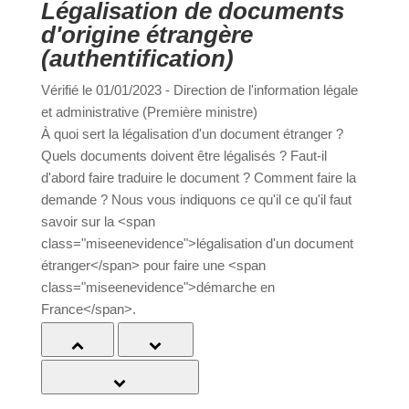
Légalisation de documents
d'origine étrangère
(authentification)
a
Vérifié le 01/01/2023 - Direction de l'information
légale et administrative (Première ministre)
Portail
Signaler
Démarch
Annuaire
Actualit
À quoi sert la légalisation d'un document étranger ?
famille
un
en mairi
Quels documents doivent être légalisés ? Faut-il
problèm
d'abord faire traduire le document ? Comment faire
la demande ? Nous vous indiquons ce qu'il ce qu'il
faut savoir sur la <span
class="miseenevidence">légalisation d'un
document étranger</span> pour faire une <span
class="miseenevidence">démarche en
France</span>.
Tout replier
Tout déplier
À quoi sert la légalisation ?