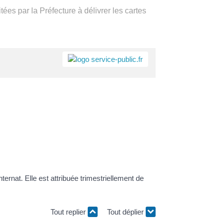
itées par la Préfecture à délivrer les cartes
a
Accès rapide
Portail
Signaler
Démarch
Annuair
Actualit
famille
un
en mairi
problèm
ternat. Elle est attribuée trimestriellement de
Tout replier
Tout déplier