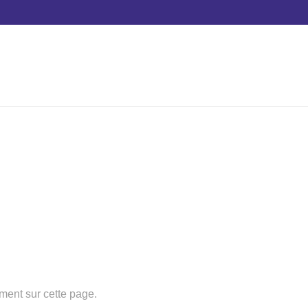
MES DEMANDES SERVICE-PUBLIC.FR
tement sur cette page.