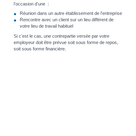
l'occasion d'une :
Réunion dans un autre établissement de l'entreprise
Rencontre avec un client sur un lieu différent de
votre lieu de travail habituel
Si c'est le cas, une contrepartie versée par votre
employeur doit être prévue soit sous forme de repos,
soit sous forme financière.
Le contenu de cette contrepartie est fixé par <a
href="https://www.chasse-sur-rhone.fr/services-
publiques/?xml=R59273">convention collective</a> ou
<a href="https://www.chasse-sur-rhone.fr/services-
publiques/?xml=R57077">accord collectif
d'entreprise</a>.
En l'absence de convention ou d'accord, la
contrepartie (sous forme de repos ou sous forme
financière) est fixée directement par votre employeur
(après consultation du <a href="https://www.chasse-
sur-rhone.fr/services-publiques/?xml=F34474">comité
social et économique (CSE)</a> s'il existe dans