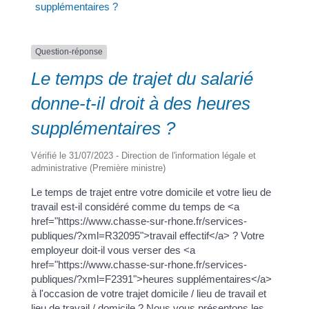
supplémentaires ?
a
Question-réponse
Le temps de trajet du salarié
Portail
Signaler
Démarch
Annuair
Actualit
donne-t-il droit à des heures
famille
un
en mairi
supplémentaires ?
problèm
Vérifié le 31/07/2023 - Direction de l'information légale et
administrative (Première ministre)
Le temps de trajet entre votre domicile et votre lieu de
travail est-il considéré comme du temps de <a
href="https://www.chasse-sur-rhone.fr/services-
publiques/?xml=R32095">travail effectif</a> ? Votre
employeur doit-il vous verser des <a
href="https://www.chasse-sur-rhone.fr/services-
publiques/?xml=F2391">heures supplémentaires</a>
à l'occasion de votre trajet domicile / lieu de travail et
lieu de travail / domicile ? Nous vous présentons les