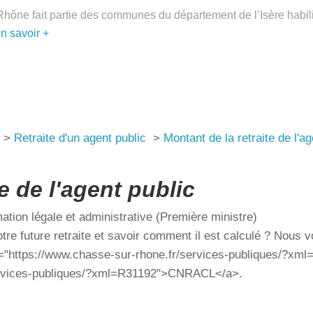
Rhône fait partie des communes du département de l’Isère habil
en savoir +
n
>
Retraite d'un agent public
>
Montant de la retraite de
e de l'agent public
nformation légale et administrative (Première ministre)
otre future retraite et savoir comment il est calculé ? N
etraite du <a href="https://www.chasse-sur-rhone.fr/se
sur-rhone.fr/services-publiques/?xml=R31192">CNRACL<