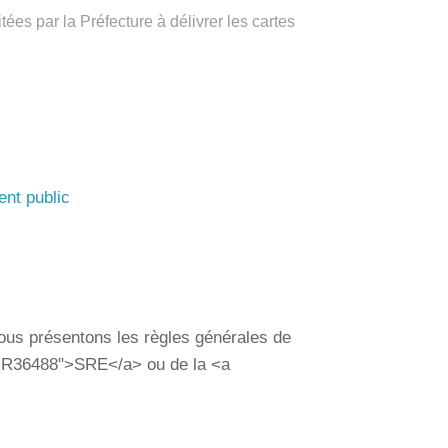
itées par la Préfecture à délivrer les cartes
a
Accès rapide
Portail
Signaler
Démarch
Annuair
Actualit
famille
un
en mairi
 l'agent public
problèm
ous vous présentons les règles
rvices-publiques/?xml=R36488">SRE</a>
/a>.