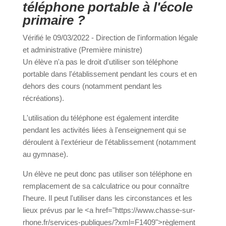
portable à l'école primaire ?
Vérifié le 09/03/2022 - Direction de l'information
a
légale et administrative (Première ministre)
Un élève n'a pas le droit d'utiliser son téléphone
portable dans l'établissement pendant les cours et
Portail
Signaler
Démarch
Annuaire
Actualit
en dehors des cours (notamment pendant les
famille
un
en mairi
récréations).
problèm
L'utilisation du téléphone est également interdite
pendant les activités liées à l'enseignement qui se
déroulent à l'extérieur de l'établissement
(notamment au gymnase).
Un élève ne peut donc pas utiliser son téléphone
en remplacement de sa calculatrice ou pour
connaître l'heure. Il peut l'utiliser dans les
circonstances et les lieux prévus par le <a
href="https://www.chasse-sur-rhone.fr/services-
publiques/?xml=F1409">règlement intérieur</a>,