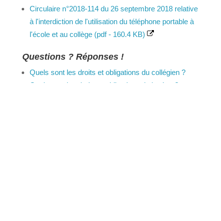
Droits et obligations des élèves (article L511-5)
Circulaire n°2018-114 du 26 septembre 2018
relative à l'interdiction de l'utilisation du
téléphone portable à l'école et au collège (pdf -
160.4 KB)
Questions ? Réponses !
Quels sont les droits et obligations du collégien ?
Quels sont les droits et obligations du lycéen ?
Peut-on utiliser son téléphone portable au
collège ou au lycée ?
©
Direction de l'information légale et administrative