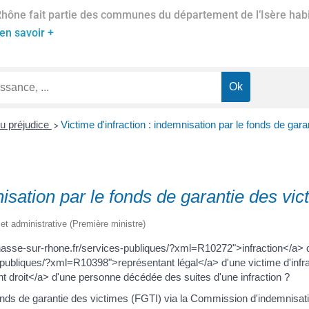
Rhône fait partie des communes du département de l’Isère habil
en savoir +
u préjudice
Victime d'infraction : indemnisation par le fonds de gar
>
nisation par le fonds de garantie des vi
e et administrative (Première ministre)
hasse-sur-rhone.fr/services-publiques/?xml=R10272">infraction</a> q
publiques/?xml=R10398">représentant légal</a> d'une victime d'infra
 droit</a> d'une personne décédée des suites d'une infraction ?
s de garantie des victimes (FGTI) via la Commission d'indemnisation