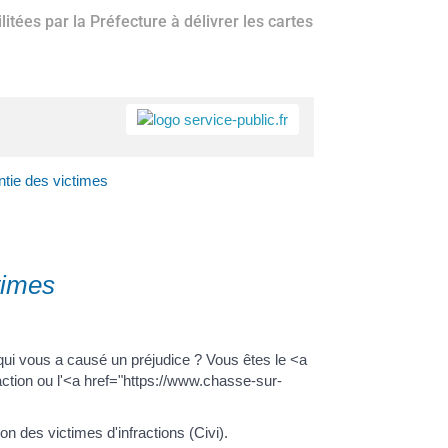
itées par la Préfecture à délivrer les cartes
a
Accès rapide
Portail
Signaler
Démarch
Annuair
Actualit
antie des victimes
famille
un
en mairi
problèm
ctimes
ui vous a causé un préjudice ? Vous êtes le <a
ction ou l'<a href="https://www.chasse-sur-
 des victimes d'infractions (Civi).