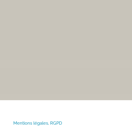
Place Jean Jaurès
38670 CHASSE-SUR-RHÔNE
Tél : 04 72 24 48 00
Fax : 04 72 24 48 19
Email :
accueil.mairie@chasse-sur-rhone.fr
• Du lundi au vendredi :
Mentions légales, RGPD