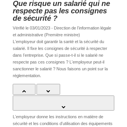
Que risque un salarié qui ne
respecte pas les consignes de
sécurité ?
a
Vérifié le 03/01/2023 - Direction de l'information
légale et administrative (Première ministre)
Portail
Signaler
Démarch
Annuaire
Actualit
L'employeur doit garantir la santé et la sécurité du
famille
un
en mairi
salarié. Il fixe les consignes de sécurité à respecter
problèm
dans l'entreprise. Que si passe-t-il si le salarié ne
respecte pas ces consignes ? L'employeur peut-il
sanctionner le salarié ? Nous faisons un point sur la
réglementation.
Tout replier
Tout déplier
Quelles consignes l'employeur doit-il donner en matière
de sécurité ?
L'employeur donne les instructions en matière de
sécurité et les conditions d'utilisation des