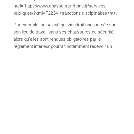
une faute qui peut entrainer des <a
href="https://www.chasse-sur-rhone.fr/services-
publiques/?xml=F2234">sanctions
disciplinaires</a>.
Par exemple, un salarié qui viendrait une journée
sur son lieu de travail sans ses chaussures de
sécurité alors qu'elles sont rendues obligatoires par
le règlement intérieur pourrait notamment recevoir
un avertissement.
Un licenciement pour faute grave pourrait aussi
être prononcé contre un salarié qui refuserait de
manière répétée de porter ses équipements de
protection lorsqu'il manipule des produits
dangereux.
En cas d'accident de travail, le salarié fautif est-il
indemnisé ?
Le salarié <a href="https://www.chasse-sur-