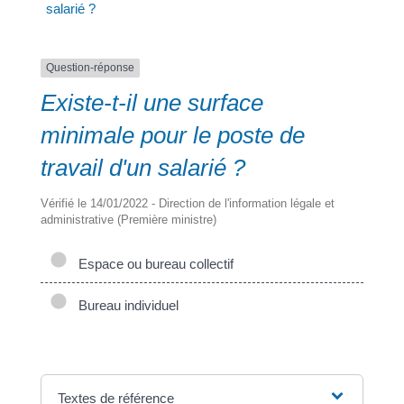
salarié ?
a
Question-réponse
Existe-t-il une surface
Portail
Signaler
Démarch
Annuaire
Actualit
minimale pour le poste de
famille
un
en mairi
travail d'un salarié ?
problèm
Vérifié le 14/01/2022 - Direction de l'information légale et
administrative (Première ministre)
Espace ou bureau collectif
Bureau individuel
Textes de référence