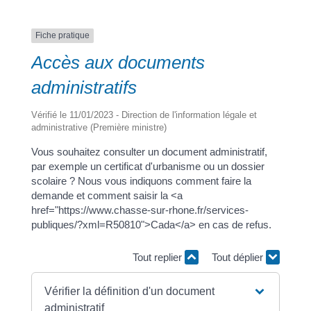
Fiche pratique
a
Accès aux documents
administratifs
Portail
Signaler
Démarch
Annuaire
Actualit
famille
un
en mairi
Vérifié le 11/01/2023 - Direction de l'information légale et
administrative (Première ministre)
problèm
Vous souhaitez consulter un document administratif,
par exemple un certificat d'urbanisme ou un dossier
scolaire ? Nous vous indiquons comment faire la
demande et comment saisir la <a
href="https://www.chasse-sur-rhone.fr/services-
publiques/?xml=R50810">Cada</a> en cas de refus.
Tout replier
Tout déplier
Vérifier la définition d'un document
administratif