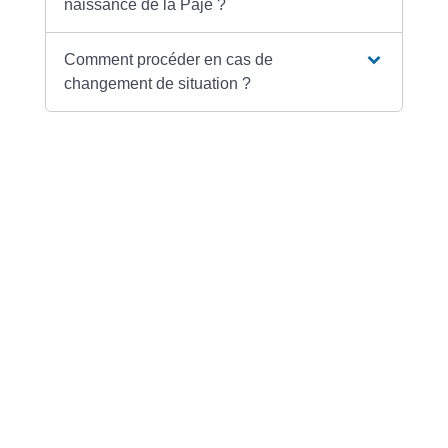
Comment procéder en cas de
changement de situation ?
Textes de référence
Services en ligne et formulaires
Questions ? Réponses !
Que comprend la prestation d'accueil du
jeune enfant (Paje) ?
Enfant décédé à la naissance : peut-on
percevoir des prestations familiales ?