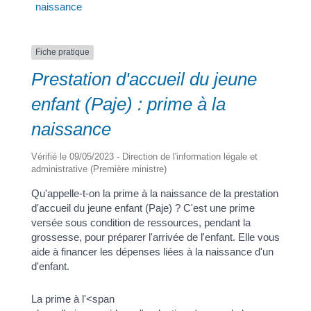
Fiche pratique
a
Prestation d'accueil du jeune
enfant (Paje) : prime à la
Portail
Signaler
Démarch
Annuaire
Actualit
naissance
famille
un
en mairi
problèm
Vérifié le 09/05/2023 - Direction de l'information légale et
administrative (Première ministre)
Qu'appelle-t-on la prime à la naissance de la prestation
d'accueil du jeune enfant (Paje) ? C'est une prime
versée sous condition de ressources, pendant la
grossesse, pour préparer l'arrivée de l'enfant. Elle vous
aide à financer les dépenses liées à la naissance d'un
d'enfant.
La prime à l'<span
class="miseenevidence">adoption</span> de la