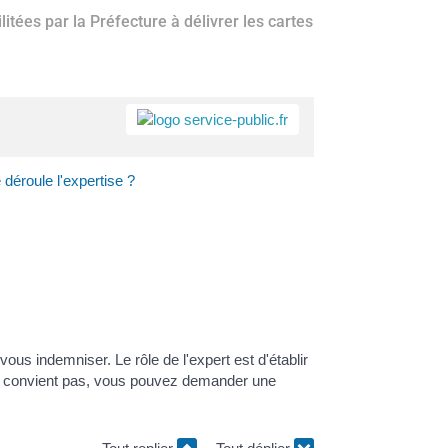
itées par la Préfecture à délivrer les cartes
a
Accès rapide
Portail
Signaler
Démarch
Annuair
Actualit
déroule l'expertise ?
famille
un
en mairi
problèm
ous indemniser. Le rôle de l'expert est d'établir
vous convient pas, vous pouvez demander une