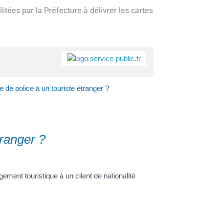
itées par la Préfecture à délivrer les cartes
a
Accès rapide
Portail
Signaler
Démarch
Annuair
Actualit
le de police à un touriste étranger ?
famille
un
en mairi
problèm
tranger ?
ent touristique à un client de nationalité