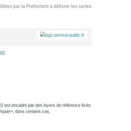
itées par la Préfecture à délivrer les cartes
a
Accès rapide
Portail
Signaler
Démarch
Annuair
Actualit
022
famille
un
en mairi
problèm
2022 est encadré par des loyers de référence fixés
/span>, dans certains cas.