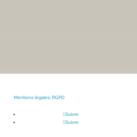
Fax : 04 72 24 48 19
Email :
accueil.mairie@chasse-sur-rhone.fr
• Du lundi au vendredi :
Mentions légales, RGPD
Suivre
Suivre