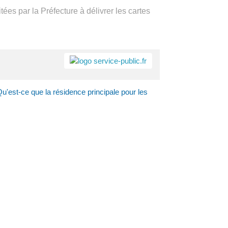
itées par la Préfecture à délivrer les cartes
a
Accès rapide
Portail
Signaler
Démarch
Annuair
Actualit
'est-ce que la résidence principale pour les
famille
un
en mairi
problèm